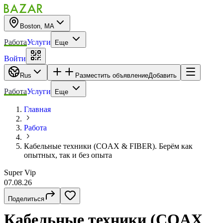
Boston, MA
Работа
Услуги
Еще
Войти
Rus
Разместить объявление
Добавить
Работа
Услуги
Еще
Главная
Работа
Кабельные техники (COAX & FIBER). Берём как
опытных, так и без опыта
Super Vip
07.08.26
Поделиться
Кабельные техники (COAX