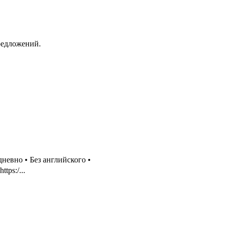
редложений.
невно • Без английского •
tps:/...