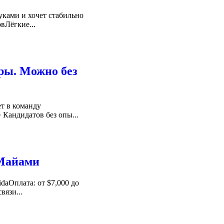
руками и хочет стабильно
вЛёгкие...
ры. Можно без
т в команду
⁠Кандидатов без опы...
| Майами
daОплата: от $7,000 до
вязи...