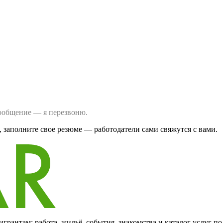
сообщение — я перезвоню.
 заполните свое резюме — работодатели сами свяжутся с вами.
грантам: работа, жильё, события, знакомства и каталог услуг п