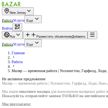
New Jersey
Работа
Услуги
Еще
Войти
Rus
Разместить объявление
Добавить
Работа
Услуги
Еще
Главная
Работа
Маляр — временная работа | Уоллингтон, Гарфилд, Лоди
Не активное предложение
Маляр — временная работа | Уоллингтон, Гарфилд, Лоди, Нью
Мы ищем
опытного маляра
для выполнения малярных работ в
Пожалуйста, отправляйте заявки ТОЛЬКО на английском и
Мы предлагаем: