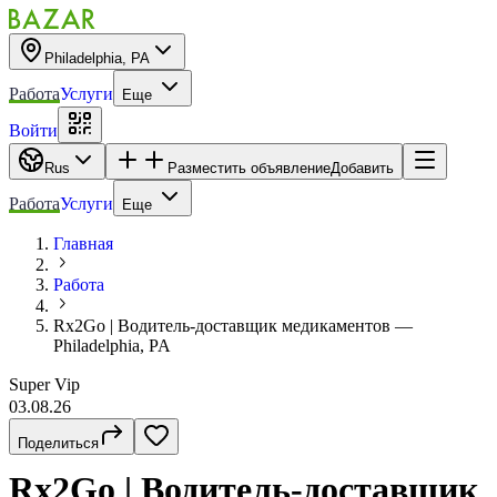
Philadelphia, PA
Работа
Услуги
Еще
Войти
Rus
Разместить объявление
Добавить
Работа
Услуги
Еще
Главная
Работа
Rx2Go | Водитель-доставщик медикаментов —
Philadelphia, PA
Super Vip
03.08.26
Поделиться
Rx2Go | Водитель-доставщик