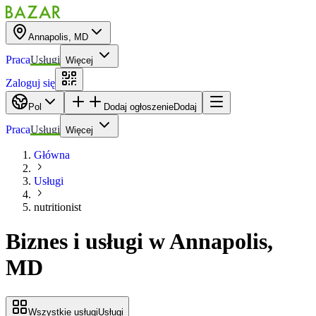
Annapolis, MD
Praca
Usługi
Więcej
Zaloguj się
Pol
Dodaj ogłoszenie
Dodaj
Praca
Usługi
Więcej
Główna
Usługi
nutritionist
Biznes i usługi
w
Annapolis,
MD
Wszystkie usługi
Usługi