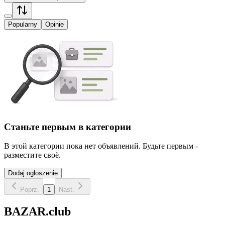
Popularny
Opinie
Станьте первым в категории
В этой категории пока нет объявлений. Будьте первым -
разместите своё.
Dodaj ogłoszenie
Poprz.
1
Nast.
BAZAR.club