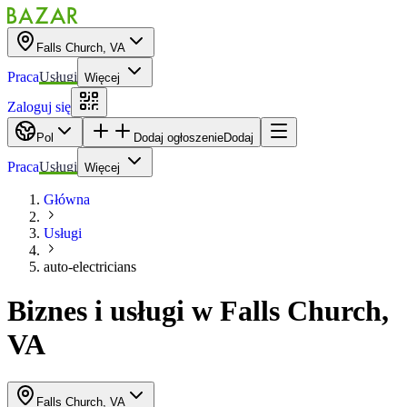
Falls Church, VA
Praca
Usługi
Więcej
Zaloguj się
Pol
Dodaj ogłoszenie
Dodaj
Praca
Usługi
Więcej
Główna
Usługi
auto-electricians
Biznes i usługi
w
Falls Church,
VA
Falls Church, VA