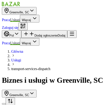
Greenville, SC
Praca
Usługi
Więcej
Zaloguj się
Pol
Dodaj ogłoszenie
Dodaj
Praca
Usługi
Więcej
Główna
Usługi
transport-services-dispatch
Biznes i usługi
w
Greenville, SC
Greenville, SC