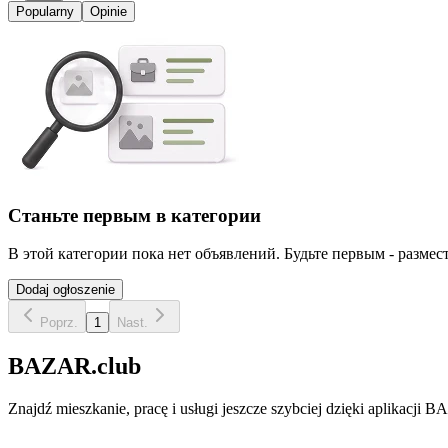
Popularny
Opinie
Станьте первым в категории
В этой категории пока нет объявлений. Будьте первым - размест
Dodaj ogłoszenie
Poprz.
1
Nast.
BAZAR.club
Znajdź mieszkanie, pracę i usługi jeszcze szybciej dzięki aplikacj