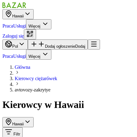
Hawaii
Praca
Usługi
Więcej
Zaloguj się
Pol
Dodaj ogłoszenie
Dodaj
Praca
Usługi
Więcej
Główna
Kierowcy ciężarówek
avtovozy-zakrytye
Kierowcy
w
Hawaii
Hawaii
Filtr