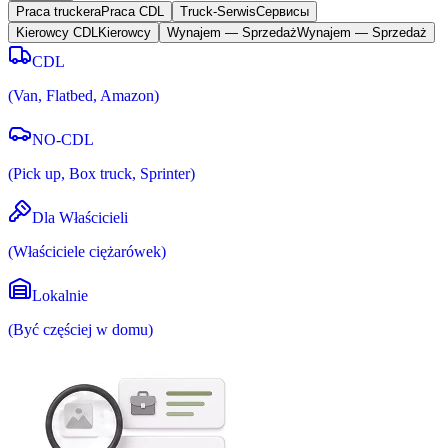
Praca truckera
Praca CDL
Truck-Serwis
Cервисы
Kierowcy CDL
Kierowcy
Wynajem — Sprzedaż
Wynajem — Sprzedaż
CDL
(
Van, Flatbed, Amazon
)
NO-CDL
(
Pick up, Box truck, Sprinter
)
Dla Właścicieli
(
Właściciele ciężarówek
)
Lokalnie
(
Być częściej w domu
)