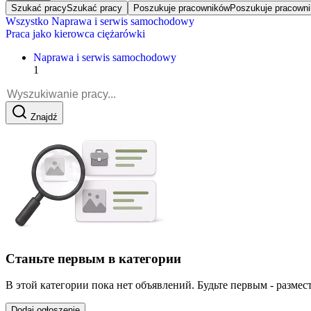
Szukać pracy
Szukać pracy
Poszukuje pracowników
Poszukuje pracown
Wszystko
Naprawa i serwis samochodowy
Praca jako kierowca ciężarówki
Naprawa i serwis samochodowy
1
Znajdź
Станьте первым в категории
В этой категории пока нет объявлений. Будьте первым - размест
Dodaj ogłoszenie