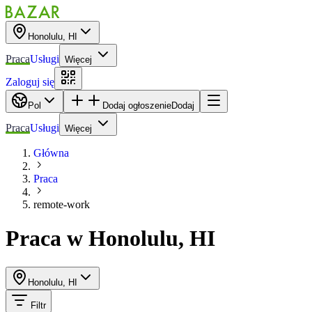
Honolulu, HI
Praca
Usługi
Więcej
Zaloguj się
Pol
Dodaj ogłoszenie
Dodaj
Praca
Usługi
Więcej
Główna
Praca
remote-work
Praca
w
Honolulu, HI
Honolulu, HI
Filtr