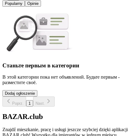
Popularny
Opinie
Станьте первым в категории
В этой категории пока нет объявлений. Будьте первым -
разместите своё.
Dodaj ogłoszenie
Poprz.
1
Nast.
BAZAR.club
Znajdź mieszkanie, pracę i usługi jeszcze szybciej dzięki aplikacji
BAZAR.club! Wszystko dla imigrantów w jednym miejscu.