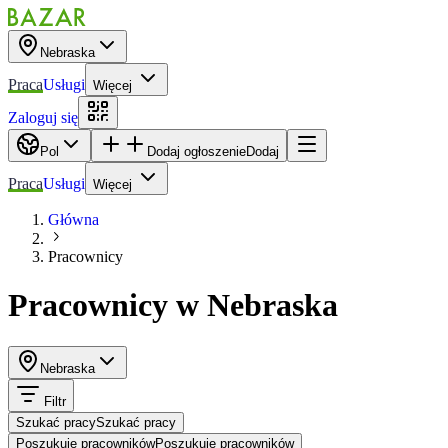
Nebraska
Praca
Usługi
Więcej
Zaloguj się
Pol
Dodaj ogłoszenie
Dodaj
Praca
Usługi
Więcej
Główna
Pracownicy
Pracownicy
w
Nebraska
Nebraska
Filtr
Szukać pracy
Szukać pracy
Poszukuje pracowników
Poszukuje pracowników