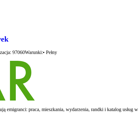
wek
zacja: 97060Warunki:• Pełny
ą emigranci: praca, mieszkania, wydarzenia, randki i katalog usług w