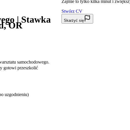
Zajmie to tylko kilka minut i zwięks
Stwórz CV
ego | Stawka
Skarżyć się
nd, OR
 warsztatu samochodowego.
y gotowi przeszkolić
po uzgodnieniu)