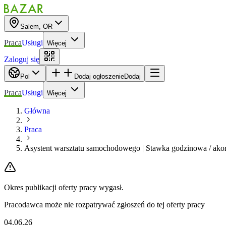
Salem, OR
Praca
Usługi
Więcej
Zaloguj się
Pol
Dodaj ogłoszenie
Dodaj
Praca
Usługi
Więcej
Główna
Praca
Asystent warsztatu samochodowego | Stawka godzinowa / ako
Okres publikacji oferty pracy wygasł.
Pracodawca może nie rozpatrywać zgłoszeń do tej oferty pracy
04.06.26