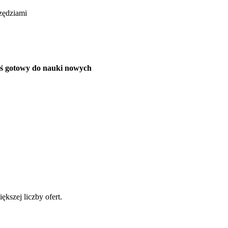
zędziami
teś gotowy do nauki nowych
ększej liczby ofert.