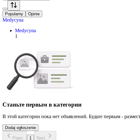
Popularny
Opinie
Medycyna
Medycyna
1
Станьте первым в категории
В этой категории пока нет объявлений. Будьте первым - размест
Dodaj ogłoszenie
Poprz.
1
Nast.