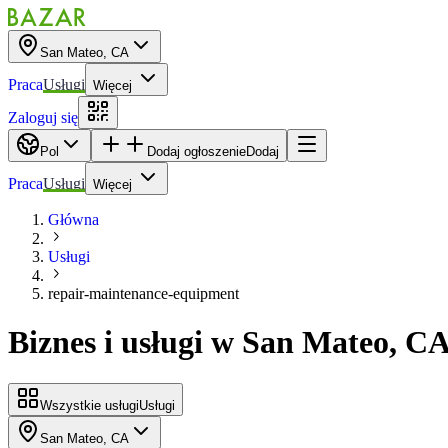
San Mateo, CA
Praca
Usługi
Więcej
Zaloguj się
Pol
Dodaj ogłoszenie
Dodaj
Praca
Usługi
Więcej
Główna
Usługi
repair-maintenance-equipment
Biznes i usługi
w
San Mateo, C
Wszystkie usługi
Usługi
San Mateo, CA