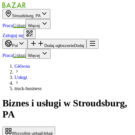
Stroudsburg, PA
Praca
Usługi
Więcej
Zaloguj się
Pol
Dodaj ogłoszenie
Dodaj
Praca
Usługi
Więcej
Główna
Usługi
truck-business
Biznes i usługi
w
Stroudsburg,
PA
Wszystkie usługi
Usługi