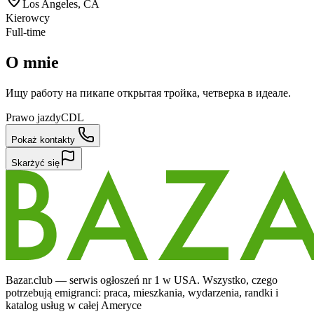
Los Angeles, CA
Kierowcy
Full-time
O mnie
Ищу работу на пикапе открытая тройка, четверка в идеале.
Prawo jazdy
CDL
Pokaż kontakty
Skarżyć się
Bazar.club — serwis ogłoszeń nr 1 w USA. Wszystko, czego
potrzebują emigranci: praca, mieszkania, wydarzenia, randki i
katalog usług w całej Ameryce