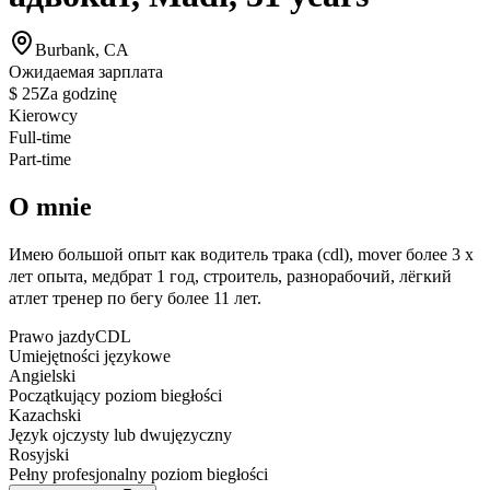
Burbank, CA
Ожидаемая зарплата
$ 25
Za godzinę
Kierowcy
Full-time
Part-time
O mnie
Имею большой опыт как водитель трака (cdl), mover более 3 х
лет опыта, медбрат 1 год, строитель, разнорабочий, лёгкий
атлет тренер по бегу более 11 лет.
Prawo jazdy
CDL
Umiejętności językowe
Angielski
Początkujący poziom biegłości
Kazachski
Język ojczysty lub dwujęzyczny
Rosyjski
Pełny profesjonalny poziom biegłości