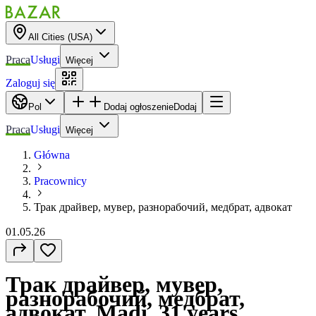
All Cities (USA)
Praca
Usługi
Więcej
Zaloguj się
Pol
Dodaj ogłoszenie
Dodaj
Praca
Usługi
Więcej
Główna
Pracownicy
Трак драйвер, мувер, разнорабочий, медбрат, адвокат
01.05.26
Трак драйвер, мувер,
разнорабочий, медбрат,
адвокат, Madi, 31 years