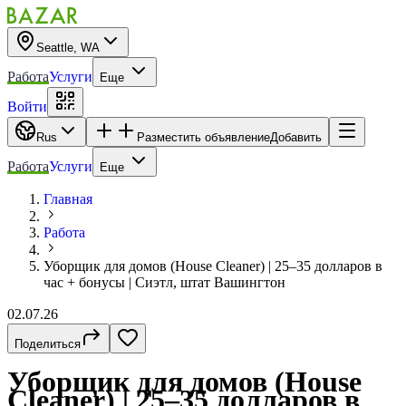
Seattle, WA
Работа
Услуги
Еще
Войти
Rus
Разместить объявление
Добавить
Работа
Услуги
Еще
Главная
Работа
Уборщик для домов (House Cleaner) | 25–35 долларов в
час + бонусы | Сиэтл, штат Вашингтон
02.07.26
Поделиться
Уборщик для домов (House
Cleaner) | 25–35 долларов в