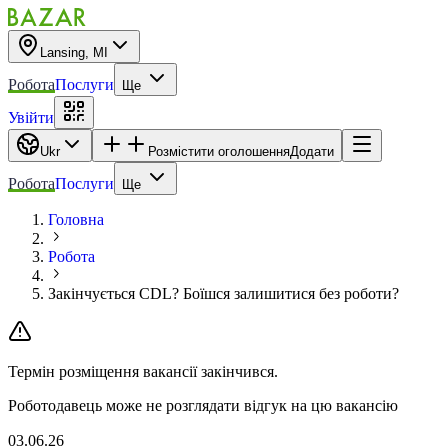
Lansing, MI
Робота
Послуги
Ще
Увійти
Ukr
Розмістити оголошення
Додати
Робота
Послуги
Ще
Головна
Робота
Закінчується CDL? Боїшся залишитися без роботи?
Термін розміщення вакансії закінчився.
Роботодавець може не розглядати відгук на цю вакансію
03.06.26