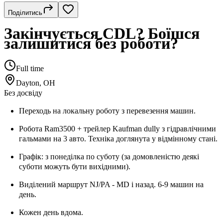
Поділитись
Закінчується CDL? Боїшся
залишитися без роботи?
Full time
Dayton, OH
Без досвіду
Переходь на локальну роботу з перевезення машин.
Робота Ram3500 + трейлер Kaufman dully з гідравлічними
гальмами на 3 авто. Техніка доглянута у відмінному стані.
Графік: з понеділка по суботу (за домовленістю деякі
суботи можуть бути вихідними).
Виділений маршрут NJ/PA - MD і назад. 6-9 машин на
день.
Кожен день вдома.