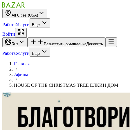
All Cities (USA)
Работа
Услуги
Еще
Войти
Rus
Разместить объявление
Добавить
Работа
Услуги
Еще
Главная
Афиша
HOUSE OF THE CHRISTMAS TREE ЁЛКИН ДОМ