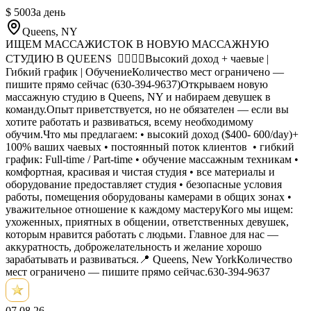
$ 500
За день
Queens, NY
ИЩЕМ МАССАЖИСТОК В НОВУЮ МАССАЖНУЮ
СТУДИЮ В QUEENS 💆🏻‍♀️✨Высокий доход + чаевые |
Гибкий график | ОбучениеКоличество мест ограничено —
пишите прямо сейчас (630-394-9637)Открываем новую
массажную студию в Queens, NY и набираем девушек в
команду.Опыт приветствуется, но не обязателен — если вы
хотите работать и развиваться, всему необходимому
обучим.Что мы предлагаем: • высокий доход ($400- 600/day)+
100% ваших чаевых • постоянный поток клиентов • гибкий
график: Full-time / Part-time • обучение массажным техникам •
комфортная, красивая и чистая студия • все материалы и
оборудование предоставляет студия • безопасные условия
работы, помещения оборудованы камерами в общих зонах •
уважительное отношение к каждому мастеруКого мы ищем:
ухоженных, приятных в общении, ответственных девушек,
которым нравится работать с людьми. Главное для нас —
аккуратность, доброжелательность и желание хорошо
зарабатывать и развиваться.📍 Queens, New YorkКоличество
мест ограничено — пишите прямо сейчас.630-394-9637
07.08.26