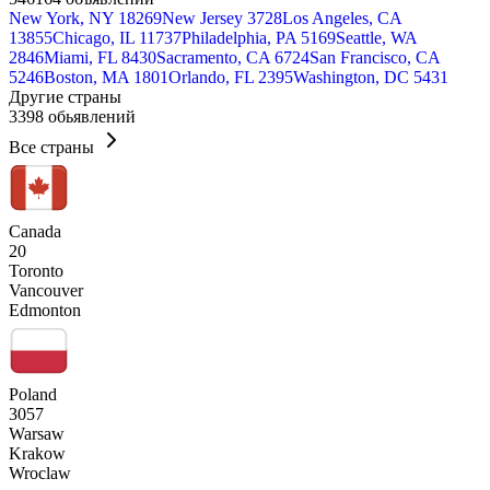
New York, NY
18269
New Jersey
3728
Los Angeles, CA
13855
Chicago, IL
11737
Philadelphia, PA
5169
Seattle, WA
2846
Miami, FL
8430
Sacramento, CA
6724
San Francisco, CA
5246
Boston, MA
1801
Orlando, FL
2395
Washington, DC
5431
Другие страны
3398 обьявлений
Все страны
Canada
20
Toronto
Vancouver
Edmonton
Poland
3057
Warsaw
Krakow
Wroclaw