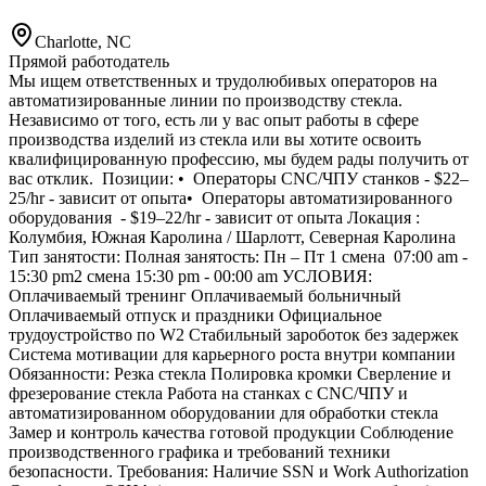
Charlotte, NC
Прямой работодатель
Мы ищем ответственных и трудолюбивых операторов на
автоматизированные линии по производству стекла.
Независимо от того, есть ли у вас опыт работы в сфере
производства изделий из стекла или вы хотите освоить
квалифицированную профессию, мы будем рады получить от
вас отклик. Позиции: •⁠ ⁠Операторы CNC/ЧПУ станков - $22–
25/hr - зависит от опыта•⁠ ⁠Операторы автоматизированного
оборудования - $19–22/hr - зависит от опыта Локация :
Колумбия, Южная Каролина / Шарлотт, Северная Каролина
Тип занятости: Полная занятость: Пн – Пт 1 смена 07:00 am -
15:30 pm2 смена 15:30 pm - 00:00 am УСЛОВИЯ:
Оплачиваемый тренинг Оплачиваемый больничный
Оплачиваемый отпуск и праздники Официальное
трудоустройство по W2 Стабильный зароботок без задержек
Система мотивации для карьерного роста внутри компании
Обязанности: Резка стекла Полировка кромки ⁠Сверление и
фрезерование стекла Работа на станках с CNC/ЧПУ и
автоматизированном оборудовании для обработки стекла
Замер и контроль качества готовой продукции Соблюдение
производственного графика и требований техники
безопасности. Требования: Наличие SSN и Work Authorization