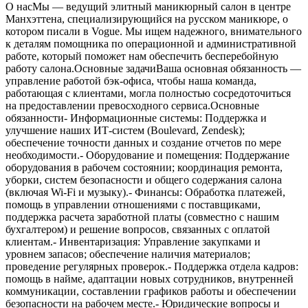
О насМы — ведущий элитный маникюрный салон в центре
Манхэттена, специализирующийся на русском маникюре, о
котором писали в Vogue. Мы ищем надежного, внимательного
к деталям помощника по операционной и административной
работе, который поможет нам обеспечить бесперебойную
работу салона.Основные задачиВаша основная обязанность —
управление работой бэк-офиса, чтобы наша команда,
работающая с клиентами, могла полностью сосредоточиться
на предоставлении превосходного сервиса.Основные
обязанности- Информационные системы: Поддержка и
улучшение наших ИТ-систем (Boulevard, Zendesk);
обеспечение точности данных и создание отчетов по мере
необходимости.- Оборудование и помещения: Поддержание
оборудования в рабочем состоянии; координация ремонта,
уборки, систем безопасности и общего содержания салона
(включая Wi-Fi и музыку).- Финансы: Обработка платежей,
помощь в управлении отношениями с поставщиками,
поддержка расчета заработной платы (совместно с нашим
бухгалтером) и решение вопросов, связанных с оплатой
клиентам.- Инвентаризация: Управление закупками и
уровнем запасов; обеспечение наличия материалов;
проведение регулярных проверок.- Поддержка отдела кадров:
помощь в найме, адаптации новых сотрудников, внутренней
коммуникации, составлении графиков работы и обеспечении
безопасности на рабочем месте.- Юридические вопросы и