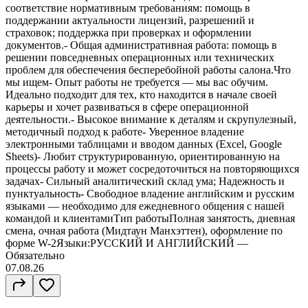
соответствие нормативным требованиям: помощь в
поддержании актуальности лицензий, разрешений и
страховок; поддержка при проверках и оформлении
документов.- Общая административная работа: помощь в
решении повседневных операционных или технических
проблем для обеспечения бесперебойной работы салона.Что
мы ищем- Опыт работы не требуется — мы вас обучим.
Идеально подходит для тех, кто находится в начале своей
карьеры и хочет развиваться в сфере операционной
деятельности.- Высокое внимание к деталям и скрупулезный,
методичный подход к работе- Уверенное владение
электронными таблицами и вводом данных (Excel, Google
Sheets)- Любит структурированную, ориентированную на
процессы работу и может сосредоточиться на повторяющихся
задачах- Сильный аналитический склад ума; Надежность и
пунктуальность- Свободное владение английским и русским
языками — необходимо для ежедневного общения с нашей
командой и клиентамиТип работыПолная занятость, дневная
смена, очная работа (Мидтаун Манхэттен), оформление по
форме W-2Языки:РУССКИЙ И АНГЛИЙСКИЙ —
Обязательно
07.08.26