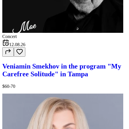
Concert
12.08.26
Veniamin Smekhov in the program "My
Carefree Solitude" in Tampa
$60-70