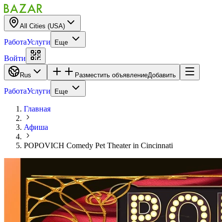
All Cities (USA)
Работа
Услуги
Еще
Войти
Rus
Разместить объявление
Добавить
Работа
Услуги
Еще
Главная
Афиша
POPOVICH Comedy Pet Theater in Cincinnati