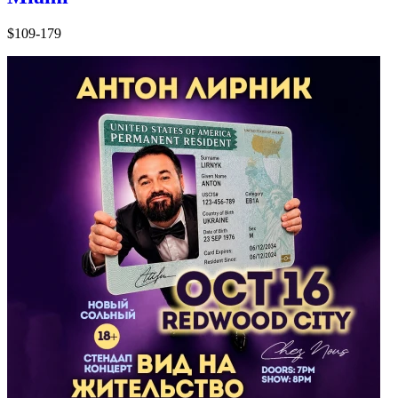
$109-179