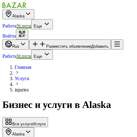
Alaska
Работа
Услуги
Еще
Войти
Rus
Разместить объявление
Добавить
Работа
Услуги
Еще
Главная
Услуги
injuries
Бизнес и услуги
в
Alaska
Все услуги
Услуги
Alaska