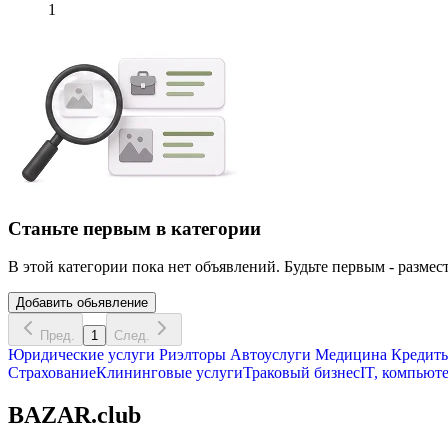
1
Станьте первым в категории
В этой категории пока нет объявлений. Будьте первым - размест
Добавить обьявление
Пред.
1
След.
Юридические услуги
Риэлторы
Автоуслуги
Медицина
Кредиты
Страхование
Клининговые услуги
Траковый бизнес
IT, компьют
BAZAR.club