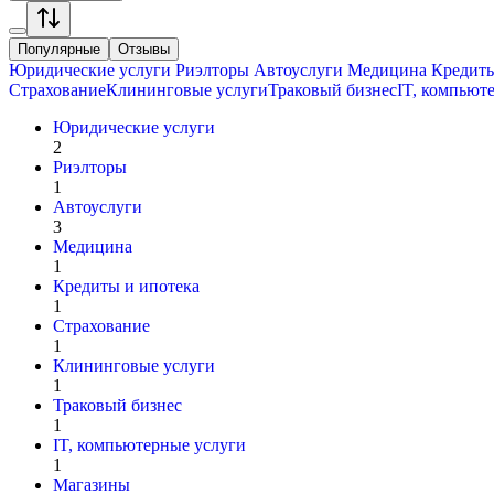
Популярные
Отзывы
Юридические услуги
Риэлторы
Автоуслуги
Медицина
Кредиты
Страхование
Клининговые услуги
Траковый бизнес
IT, компьют
Юридические услуги
2
Риэлторы
1
Автоуслуги
3
Медицина
1
Кредиты и ипотека
1
Страхование
1
Клининговые услуги
1
Траковый бизнес
1
IT, компьютерные услуги
1
Магазины