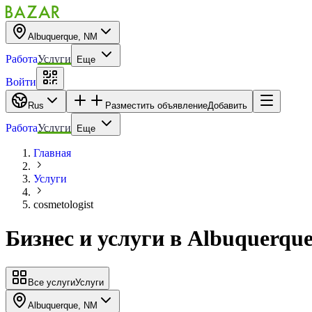
Albuquerque, NM
Работа
Услуги
Еще
Войти
Rus
Разместить объявление
Добавить
Работа
Услуги
Еще
Главная
Услуги
cosmetologist
Бизнес и услуги
в
Albuquerqu
Все услуги
Услуги
Albuquerque, NM