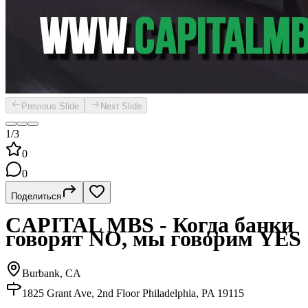
Previous Slide
Next Slide
1/3
0
0
Поделиться
CAPITAL MBS - Когда банки
говорят NO, мы говорим YES
Burbank, CA
1825 Grant Ave, 2nd Floor Philadelphia, PA 19115