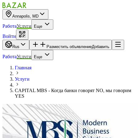
Annapolis, MD
Работа
Услуги
Еще
Войти
Rus
Разместить объявление
Добавить
Работа
Услуги
Еще
Главная
Услуги
CAPITAL MBS - Когда банки говорят NO, мы говорим
YES