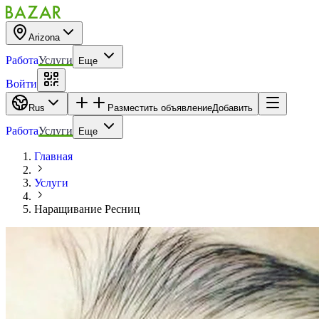
Arizona
Работа
Услуги
Еще
Войти
Rus
Разместить объявление
Добавить
Работа
Услуги
Еще
Главная
Услуги
Наращивание Ресниц