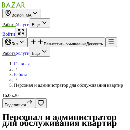
Boston, MA
Работа
Услуги
Еще
Войти
Rus
Разместить объявление
Добавить
Работа
Услуги
Еще
Главная
Работа
Персонал и администратор для обслуживания квартир
16.06.26
Поделиться
Персонал и администратор
для обслуживания квартир