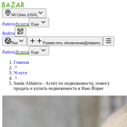
All Cities (USA)
Работа
Услуги
Еще
Войти
Rus
Разместить объявление
Добавить
Работа
Услуги
Еще
Главная
Услуги
Saniie Ablaieva - Агент по недвижимости, помогу
продать и купить недвижимость в Нью Йорке