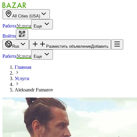
All Cities (USA)
Работа
Услуги
Еще
Войти
Rus
Разместить объявление
Добавить
Работа
Услуги
Еще
Главная
Услуги
Aleksandr Fumarov