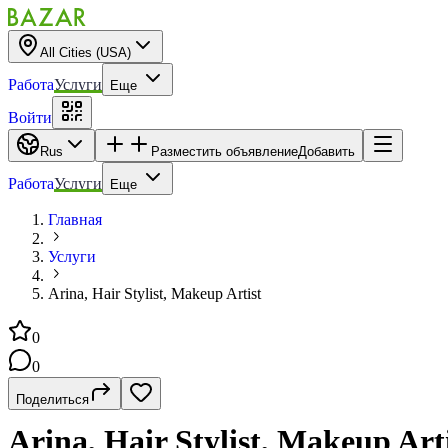
All Cities (USA)
Работа
Услуги
Еще
Войти
Rus
Разместить объявление
Добавить
Работа
Услуги
Еще
Главная
Услуги
Arina, Hair Stylist, Makeup Artist
0
0
Поделиться
Arina, Hair Stylist, Makeup Art