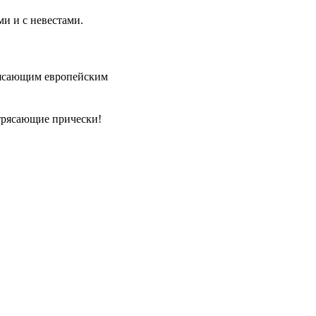
ми и с невестами.
рясающим европейским
трясающие прически!