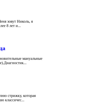
еня зовут Николь, я
ее 8 лет и...
ца
ановительные мануальные
).Диагностик...
лню стрижку, которая
ю классичес...