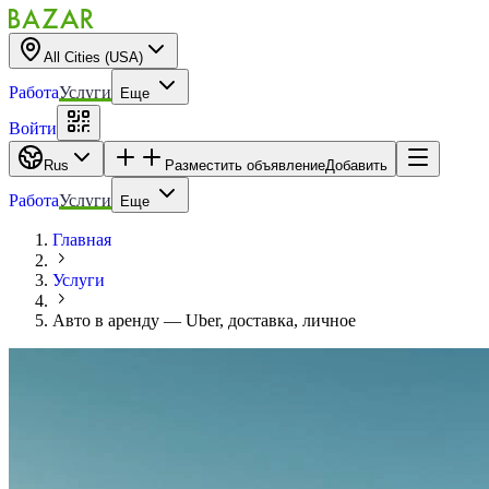
All Cities (USA)
Работа
Услуги
Еще
Войти
Rus
Разместить объявление
Добавить
Работа
Услуги
Еще
Главная
Услуги
Авто в аренду — Uber, доставка, личное