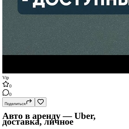
Vip
0
0
Поделиться
Авто в аренду — Uber,
доставка, личное