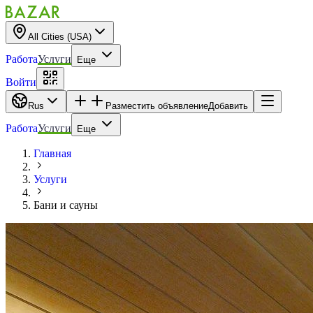
All Cities (USA)
Работа
Услуги
Еще
Войти
Rus
Разместить объявление
Добавить
Работа
Услуги
Еще
Главная
Услуги
Бани и сауны