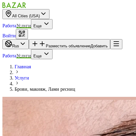
All Cities (USA)
Работа
Услуги
Еще
Войти
Rus
Разместить объявление
Добавить
Работа
Услуги
Еще
Главная
Услуги
Брови, макияж, Лами ресниц