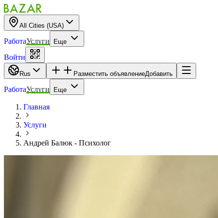
All Cities (USA)
Работа
Услуги
Еще
Войти
Rus
Разместить объявление
Добавить
Работа
Услуги
Еще
Главная
Услуги
Андрей Балюк - Психолог