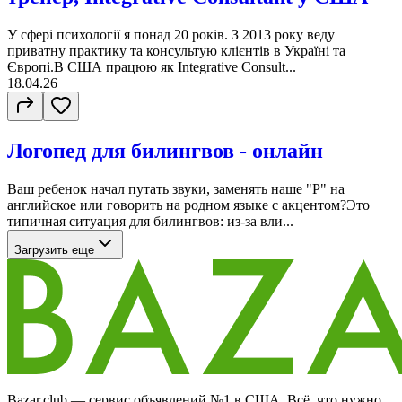
У сфері психології я понад 20 років. З 2013 року веду
приватну практику та консультую клієнтів в Україні та
Європі.В США працюю як Integrative Consult...
18.04.26
Логопед для билингвов - онлайн
Ваш ребенок начал путать звуки, заменять наше "Р" на
английское или говорить на родном языке с акцентом?Это
типичная ситуация для билингвов: из-за вли...
Загрузить еще
Bazar.club — сервис объявлений №1 в США. Всё, что нужно