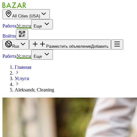
All Cities (USA)
Работа
Услуги
Еще
Войти
Rus
Разместить объявление
Добавить
Работа
Услуги
Еще
Главная
Услуги
Aleksandr, Cleaning