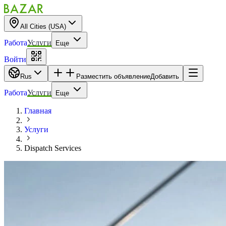
All Cities (USA)
Работа
Услуги
Еще
Войти
Rus
Разместить объявление
Добавить
Работа
Услуги
Еще
Главная
Услуги
Dispatch Services