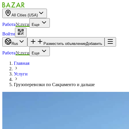
All Cities (USA)
Работа
Услуги
Еще
Войти
Rus
Разместить объявление
Добавить
Работа
Услуги
Еще
Главная
Услуги
Грузоперевозки по Сакраменто и дальше