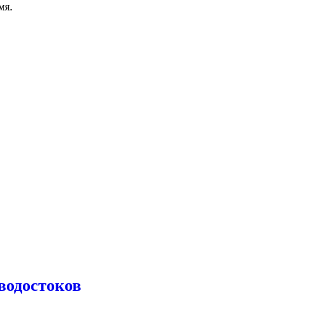
мя.
водостоков