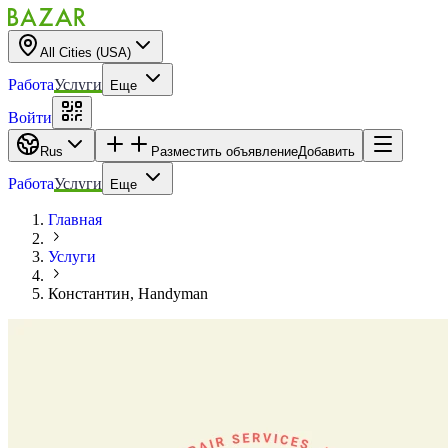
All Cities (USA)
Работа
Услуги
Еще
Войти
Rus
Разместить объявление
Добавить
Работа
Услуги
Еще
Главная
Услуги
Константин, Handyman