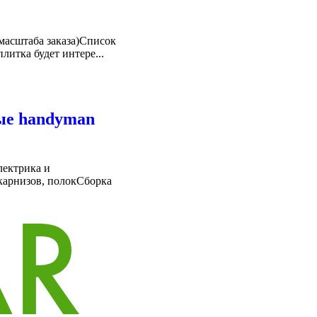
 масштаба заказа)Список
ка будет интере...
ые handyman
лектрика и
 карнизов, полокСборка