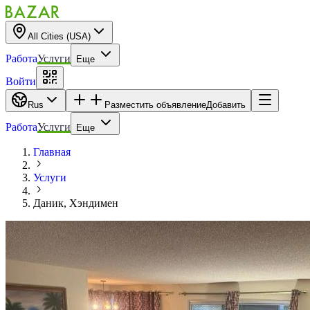
All Cities (USA)
Работа
Услуги
Еще
Войти
Rus
Разместить объявление
Добавить
Работа
Услуги
Еще
Главная
Услуги
Даник, Хэндимен