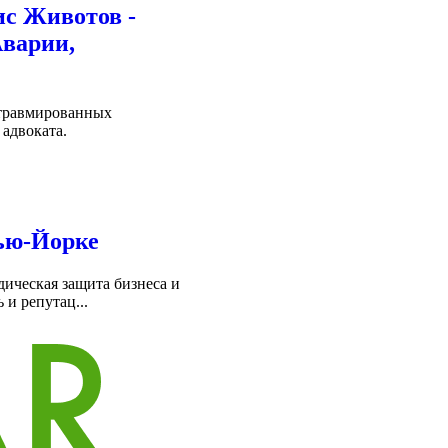
ис Животов -
Аварии,
 травмированных
адвоката.
ью-Йорке
ическая защита бизнеса и
и репутац...