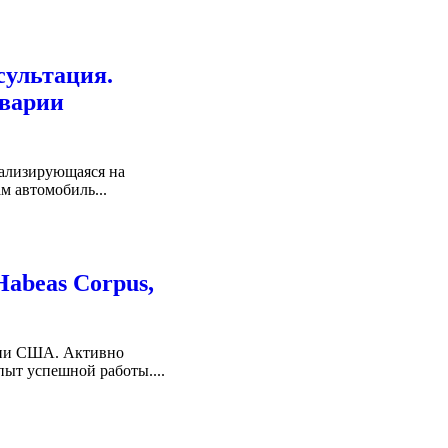
сультация.
Aварии
циализирующаяся на
м автомобиль...
abeas Corpus,
рии США. Активно
пыт успешной работы....