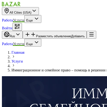
All Cities (USA)
Работа
Услуги
Еще
Войти
Rus
Разместить объявление
Добавить
Работа
Услуги
Еще
Главная
Услуги
Иммиграционное и семейное право – помощь в решении