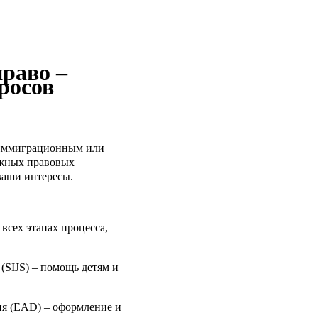
раво –
росов
 иммиграционным или
ожных правовых
ваши интересы.
всех этапах процесса,
SIJS) – помощь детям и
ия (EAD) – оформление и