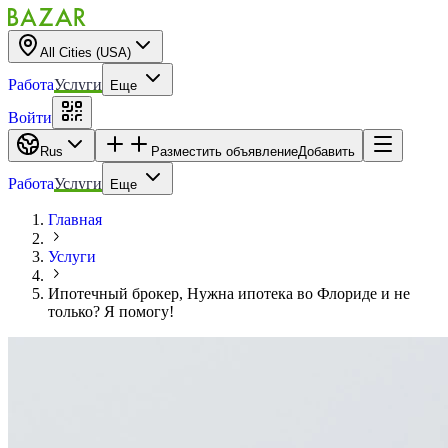
All Cities (USA)
Работа
Услуги
Еще
Войти
Rus
Разместить объявление
Добавить
Работа
Услуги
Еще
Главная
Услуги
Ипотечный брокер, Нужна ипотека во Флориде и не
только? Я помогу!