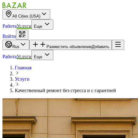
All Cities (USA)
Работа
Услуги
Еще
Войти
Rus
Разместить объявление
Добавить
Работа
Услуги
Еще
Главная
Услуги
Качественный ремонт без стресса и с гарантией