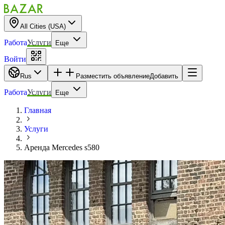
All Cities (USA)
Работа
Услуги
Еще
Войти
Rus
Разместить объявление
Добавить
Работа
Услуги
Еще
Главная
Услуги
Аренда Mercedes s580