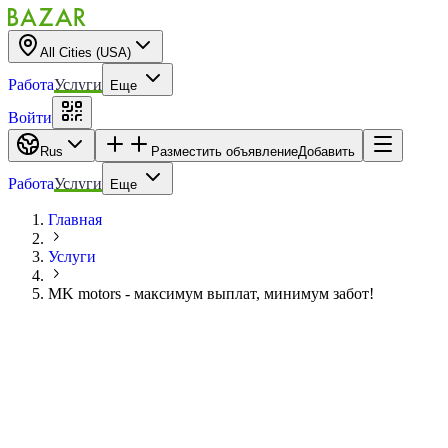
All Cities (USA)
Работа
Услуги
Еще
Войти
Rus
Разместить объявление
Добавить
Работа
Услуги
Еще
Главная
Услуги
MK motors - максимум выплат, минимум забот!