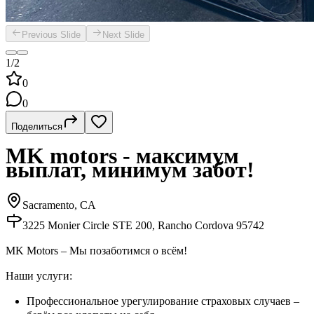
Previous Slide
Next Slide
1/2
0
0
Поделиться
MK motors - максимум
выплат, минимум забот!
Sacramento, CA
3225 Monier Circle STE 200, Rancho Cordova 95742
MK Motors – Мы позаботимся о всём!
Наши услуги:
Профессиональное урегулирование страховых случаев –