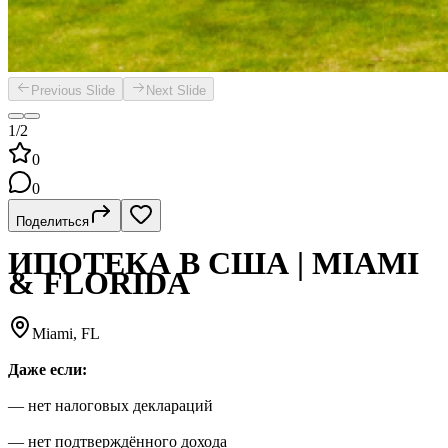
Previous Slide
Next Slide
1/2
0
0
Поделиться
ИПОТЕКА В США | MIAMI
& FLORIDA
Miami, FL
Даже если:
— нет налоговых деклараций
— нет подтверждённого дохода