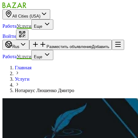
All Cities (USA)
Работа
Услуги
Еще
Войти
Rus
Разместить объявление
Добавить
Работа
Услуги
Еще
Главная
Услуги
Нотариус Люшенко Дмитро