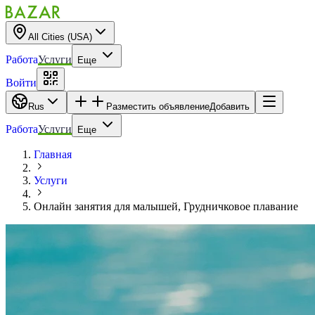
All Cities (USA)
Работа
Услуги
Еще
Войти
Rus
Разместить объявление
Добавить
Работа
Услуги
Еще
Главная
Услуги
Онлайн занятия для малышей, Грудничковое плавание