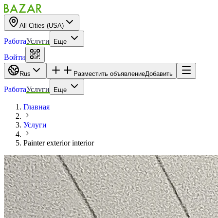
All Cities (USA)
Работа
Услуги
Еще
Войти
Rus
Разместить объявление
Добавить
Работа
Услуги
Еще
Главная
Услуги
Painter exterior interior