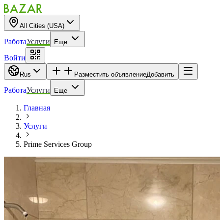
All Cities (USA)
Работа
Услуги
Еще
Войти
Rus
Разместить объявление
Добавить
Работа
Услуги
Еще
Главная
Услуги
Prime Services Group