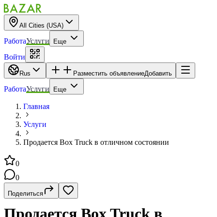
All Cities (USA)
Работа
Услуги
Еще
Войти
Rus
Разместить объявление
Добавить
Работа
Услуги
Еще
Главная
Услуги
Продается Box Truck в отличном состоянии
0
0
Поделиться
Продается Box Truck в