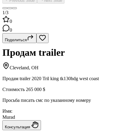
Previous Slide
Next Slide
1/3
0
0
Поделиться
Продам trailer
Cleveland, OH
Продам trailer 2020 Tril king tk130hdg west coast
Стоимость 265 000 $
Просьба писать смс по указанному номеру
Имя:
Murad
Консультация