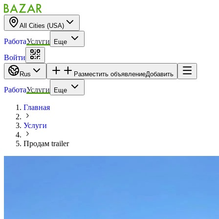
All Cities (USA)
Работа
Услуги
Еще
Войти
Rus
Разместить объявление
Добавить
Работа
Услуги
Еще
Главная
Услуги
Продам trailer